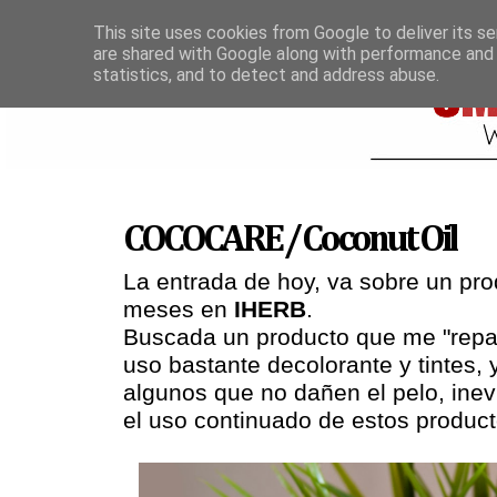
This site uses cookies from Google to deliver its se
are shared with Google along with performance and 
statistics, and to detect and address abuse.
COCOCARE / Coconut Oil
La entrada de hoy, va sobre un pr
meses en
IHERB
.
Buscada un producto que me "repar
uso bastante decolorante y tintes,
algunos que no dañen el pelo, ine
el uso continuado de estos product