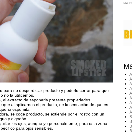
PROD
Ma
A
A
A
A
 para no desperdiciar producto y poderlo cerrar para que
A
o no la utilicemos.
A
, el extracto de saponaria presenta propiedades
A
 que al aplicarnos el producto, de la sensación de que es
A
equeña espumita.
A
ora, se coge producto, se extiende por el rostro con un
B
agua y algodón.
B
uillar los ojos, aunque yo personalmente, para esta zona
B
pecifico para ojos sensibles.
B