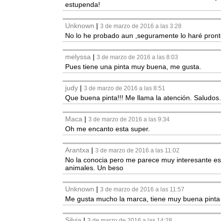
estupenda!
Unknown
|
3 de marzo de 2016 a las 3:28
No lo he probado aun ,seguramente lo haré pront
melyssa
|
3 de marzo de 2016 a las 8:03
Pues tiene una pinta muy buena, me gusta.
judy
|
3 de marzo de 2016 a las 8:51
Que buena pinta!!! Me llama la atención. Saludos.
Maca
|
3 de marzo de 2016 a las 9:34
Oh me encanto esta super.
Arantxa
|
3 de marzo de 2016 a las 11:02
No la conocia pero me parece muy interesante est
animales. Un beso
Unknown
|
3 de marzo de 2016 a las 11:57
Me gusta mucho la marca, tiene muy buena pinta 
Silvia
|
3 de marzo de 2016 a las 14:28