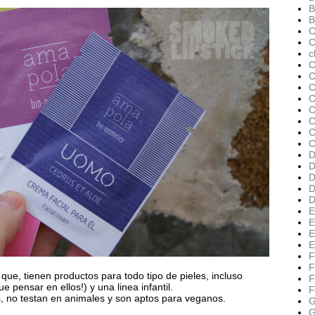
B
B
C
C
c
C
C
C
C
C
C
C
D
D
D
D
D
E
E
E
E
F
F
 que, tienen productos para todo tipo de pieles, incluso
F
 pensar en ellos!) y una linea infantil.
F
s, no testan en animales y son aptos para veganos.
G
G