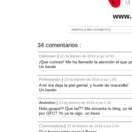
www.
AMAPOLA BIO COSMETICS
34 comentarios :
Unknown
|
22 de febrero de 2016 a las 14:50
¡Que curioso! Me ha llamado la atención el que p
Un besiiii
Piolineando
|
23 de febrero de 2016 a las 1:05
A mi me deja la piel genial, y huele de maravilla!
Un besito
Anónimo
|
23 de febrero de 2016 a las 1:50
Hola guapa!!! Que tal?? Me encanta tu blog, yo t
por GFC? Yo ya te sigo, un beso
Cosmoadicta
|
23 de febrero de 2016 a las 1:54
Qué buena pinta guapa! Besos