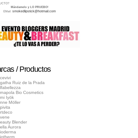
UCTO?
Mándamelo y LO PRUEBO!
smokedlipstick@hotmail.com
EMail:
rcas / Productos
cevivi
gatha Ruiz de la Prada
lfabellezza
mapola Bio Cosmetics
mi Iyök
nne Möller
pivita
rtdeco
vene
eauty Blender
ella Aurora
ioderma
iotherm