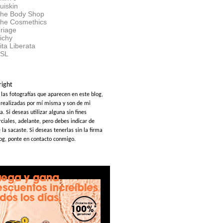
uiskin
he Body Shop
he Cosmethics
riage
ichy
ita Liberata
SL
right
 las fotografías que aparecen en este blog,
 realizadas por mí misma y son de mi
a. Si deseas utilizar alguna sin fines
ciales, adelante, pero debes indicar de
la sacaste. Si deseas tenerlas sin la firma
log, ponte en contacto conmigo.