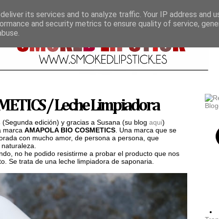
eliver its services and to analyze traffic. Your IP address and 
ormance and security metrics to ensure quality of service, gen
abuse.
TICS / Leche Limpiadora
s
(Segunda edición) y gracias a Susana (su blog
aqui
)
la marca
AMAPOLA BIO COSMETICS
. Una marca que se
borada con mucho amor, de persona a persona, que
a naturaleza.
ndo, no he podido resistirme a probar el producto que nos
o. Se trata de una leche limpiadora de saponaria.