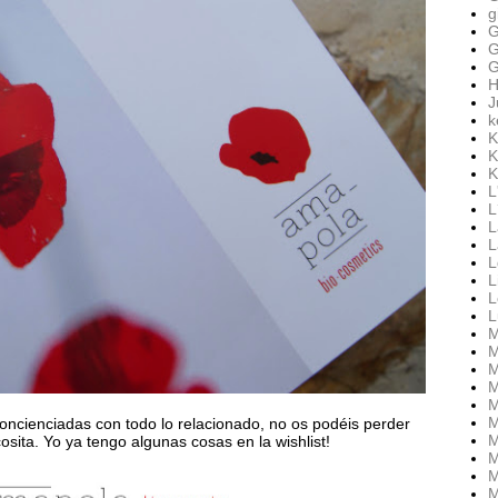
g
G
G
G
H
J
k
K
K
K
L
L
L
L
L
L
L
L
M
M
M
M
M
M
concienciadas con todo lo relacionado, no os podéis perder
M
osita. Yo ya tengo algunas cosas en la wishlist!
M
M
M