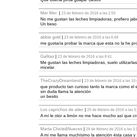
Mer Mer.
|
23 de febrero de 2016 a las 2:55
No me gustan las leches limpiadoras, prefiero jab
Un beso
abbie gold
|
23 de febrero de 2016 a las 6:48
me gustaria probar la marca que esta no la he p
Gafitas
|
23 de febrero de 2016 a las 8:41
Me gustan las leches limpiadoras, suelo utilizar
micelar.
TheCrazyDreamland
|
23 de febrero de 2016 a las 10
que producto tan curioso tanto la marca como el 
sin duda llama la atención
un besito
Los caprichos de ailec
|
25 de febrero de 2016 a las 5
A mí le olor a limón no me hace mucho así que cr
Marta Chicle&Nueces
|
29 de febrero de 2016 a las 3:
A mi me llama muchísimo la atención ésta casa y t