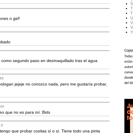
S
T
T
U
ones o gel!
V
V
Y
robado
Copy
Todas
las como segundo paso en desmaquillado tras el agua
están
autorí
comer
donde 
:48
del b
eslogan jejeje no conozco nada, pero me gustaría probar,
:49
eo que no es para mí. Bsts
19
engo que probar cositas sí o sí. Tiene todo una pinta