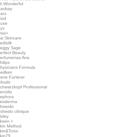
r.Wonderful
aobay
ars
iod
uxe
yx
sis+
ai Skincare
edisilk
eggy Sage
erfect Beauty
erfumerias Ana
hilips
hysicians Formula
edken
ene Furterer
ituals
chwarzkopf Professional
ensilis
ephora
esderma
hiseido
isheido clinique
isley
keen +
kin Method
kin&Tonic
kin79