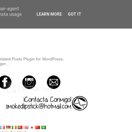
user-agent
erate usage
LEARN MORE
GOT IT