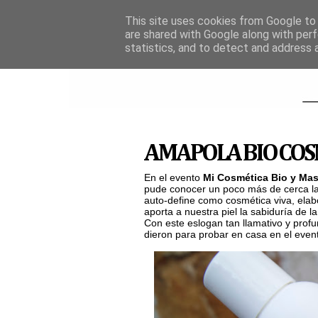
This site uses cookies from Google to d
are shared with Google along with perf
statistics, and to detect and address 
AMAPOLA BIO COSME
En el evento
Mi Cosmética Bio y Ma
pude conocer un poco más de cerca 
auto-define como cosmética viva, ela
aporta a nuestra piel la sabiduría de l
Con este eslogan tan llamativo y profu
dieron para probar en casa en el event