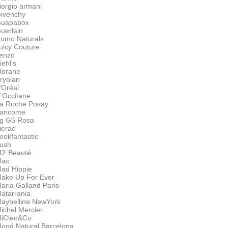
iorgio armani
ivenchy
uapabox
uerlain
omo Naturals
uicy Couture
enzo
iehl's
lorane
ryolan
'Oréal
´Occitane
a Roche Posay
ancome
g G5 Rosa
ierac
ookfantastic
ush
2·Beauté
ac
ad Hippie
ake Up For Ever
aria Galland Paris
atarrania
aybelline NewYork
ichel Mercier
iCleo&Co
ood Natural Barcelona