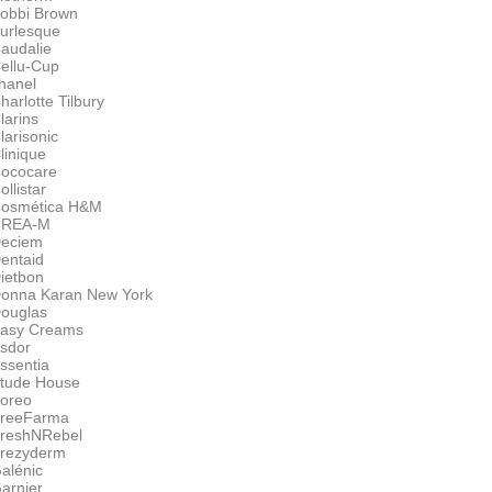
obbi Brown
urlesque
audalie
ellu-Cup
hanel
harlotte Tilbury
larins
larisonic
linique
ococare
ollistar
osmética H&M
CREA-M
eciem
entaid
ietbon
onna Karan New York
ouglas
asy Creams
sdor
ssentia
tude House
oreo
reeFarma
reshNRebel
rezyderm
alénic
arnier