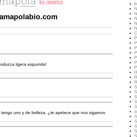
M
N
N
amapolabio.com
N
N
N
O
P
P
P
P
P
P
roduzca ligera espumita!
P
R
R
R
S
S
S
S
S
s
b tengo uno y de belleza, ¿te apetece que nos sigamos
S
S
S
S
S