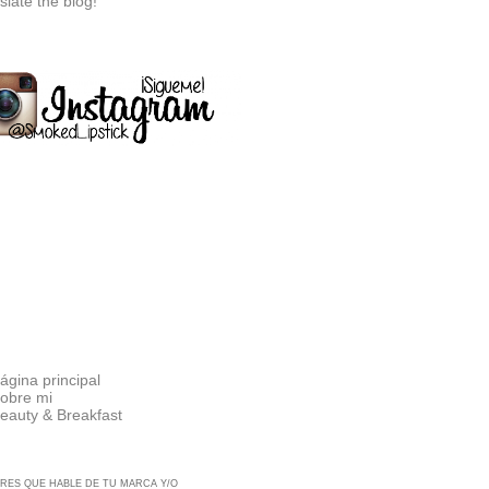
slate the blog!
ágina principal
obre mi
eauty & Breakfast
RES QUE HABLE DE TU MARCA Y/O