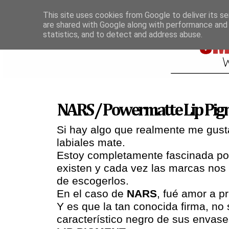
This site uses cookies from Google to deliver its se
are shared with Google along with performance and 
statistics, and to detect and address abuse.
NARS / Powermatte Lip Pig
Si hay algo que realmente me gusta
labiales mate.
Estoy completamente fascinada por
existen y cada vez las marcas nos l
de escogerlos.
En el caso de
NARS
, fué amor a pr
Y es que la tan conocida firma, no 
característico negro de sus envas