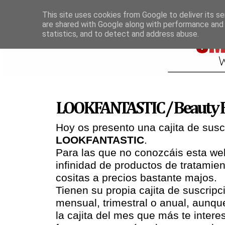
This site uses cookies from Google to deliver its se
are shared with Google along with performance and 
statistics, and to detect and address abuse.
LOOKFANTASTIC / Beauty B
Hoy os presento una cajita de sus
LOOKFANTASTIC
.
Para las que no conozcáis esta w
infinidad de productos de tratamie
cositas a precios bastante majos.
Tienen su propia cajita de suscripc
mensual, trimestral o anual, aunqu
la cajita del mes que más te intere