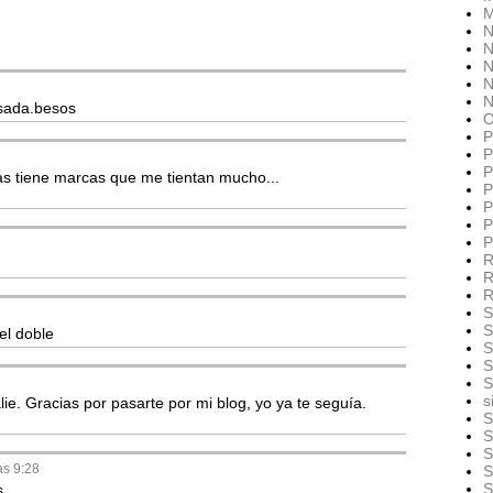
M
N
N
N
N
N
asada.besos
O
P
P
P
as tiene marcas que me tientan mucho...
P
P
P
P
R
R
R
S
S
el doble
S
S
S
s
e. Gracias por pasarte por mi blog, yo ya te seguía.
S
S
S
as 9:28
S
S
s