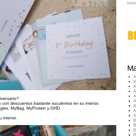
PROD
Ma
A
A
A
A
A
iversario?
A
 con descuentos bastante suculentos en su interior.
A
ggles, MyBag, MyProtein y GHD.
A
A
interior.
B
B
B
B