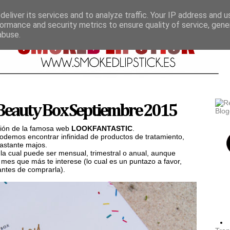
eliver its services and to analyze traffic. Your IP address and 
ormance and security metrics to ensure quality of service, gen
abuse.
eauty Box Septiembre 2015
ción de la famosa web
LOOKFANTASTIC
.
odemos encontrar infinidad de productos de tratamiento,
bastante majos.
, la cual puede ser mensual, trimestral o anual, aunque
l mes que más te interese (lo cual es un puntazo a favor,
antes de comprarla).