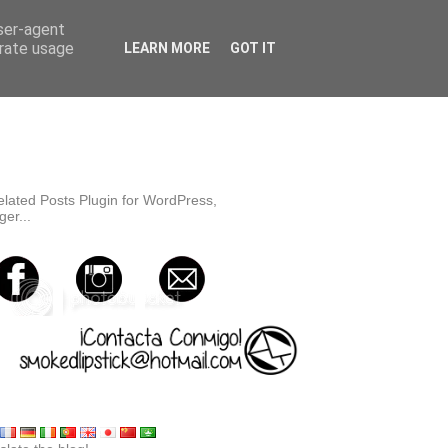
user-agent
erate usage
LEARN MORE
GOT IT