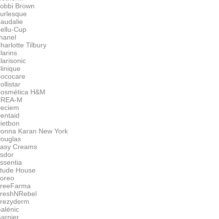
obbi Brown
urlesque
audalie
ellu-Cup
hanel
harlotte Tilbury
larins
larisonic
linique
ococare
ollistar
osmética H&M
CREA-M
eciem
entaid
ietbon
onna Karan New York
ouglas
asy Creams
sdor
ssentia
tude House
oreo
reeFarma
reshNRebel
rezyderm
alénic
arnier