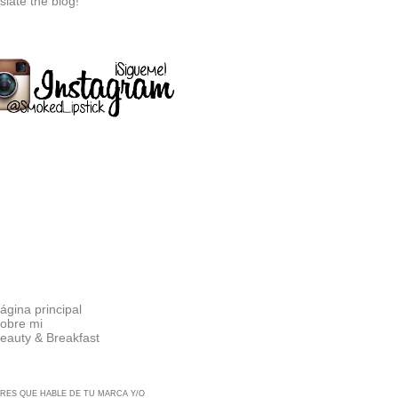
slate the blog!
ágina principal
obre mi
eauty & Breakfast
RES QUE HABLE DE TU MARCA Y/O