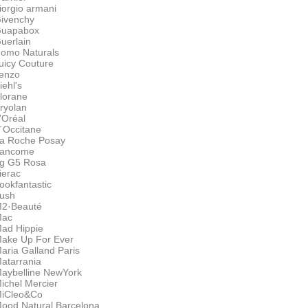
iorgio armani
ivenchy
uapabox
uerlain
omo Naturals
uicy Couture
enzo
iehl's
lorane
ryolan
'Oréal
´Occitane
a Roche Posay
ancome
g G5 Rosa
ierac
ookfantastic
ush
2·Beauté
ac
ad Hippie
ake Up For Ever
aria Galland Paris
atarrania
aybelline NewYork
ichel Mercier
iCleo&Co
ood Natural Barcelona