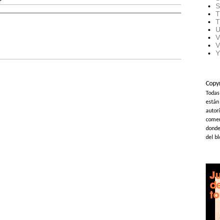
S
T
T
U
V
V
Y
Copy
Todas
están
autorí
comer
donde 
del b