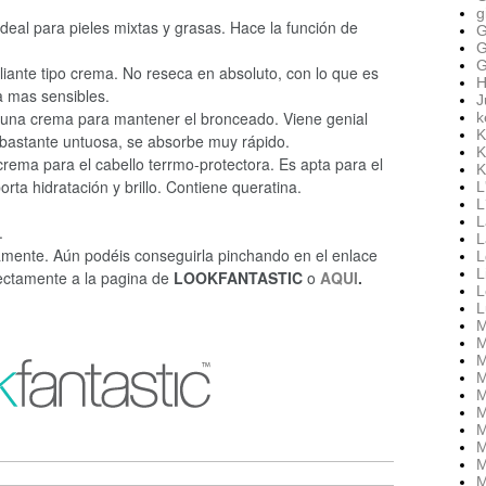
g
deal para pieles mixtas y grasas. Hace la función de
G
G
G
liante tipo crema. No reseca en absoluto, con lo que es
H
la mas sensibles.
J
 una crema para mantener el bronceado. Viene genial
k
K
 bastante untuosa, se absorbe muy rápido.
K
rema para el cabello terrmo-protectora. Es apta para el
K
rta hidratación y brillo. Contiene queratina.
L
L
L
a.
L
mente. Aún podéis conseguirla pinchando en el enlace
L
L
irectamente a la pagina de
LOOKFANTASTIC
o
AQUI
.
L
L
M
M
M
M
M
M
M
M
M
M