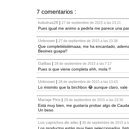
7 comentarios :
kukutras28
|
27 de septiembre de 2015 a las 23:21
Pues igual me animo a pedirla me parece una p
Unknown
|
27 de septiembre de 2015 a las 23:38
Que completiiiisiiiimaaa, me ha encantado, adem
Besines guapa!!
Gafitas
|
28 de septiembre de 2015 a las 7:17
Pues si que viene completa ehh, mola !!
Unknown
|
28 de septiembre de 2015 a las 13:43
Lo mismito que la birchbox 😂 aunque claro, vale 
Mariaje Piris
|
29 de septiembre de 2015 a las 23:30
Está muy bien, me gustaría probar algo de Caudali
Un beso.
Los caprichos de ailec
|
30 de septiembre de 2015 a l
Los productos están muy bien seleccionados. bst