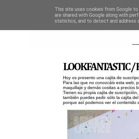
This site uses cookies from Google to d
are shared with Google along with perf
statistics, and to detect and address 
LOOKFANTASTIC / B
Hoy os presento una cajita de suscrip
Para las que no conozcáis esta web, p
maquillaje y demás cositas a precios 
Tienen su propia cajita de suscripción
también puedes pedir sólo la cajita de
porque así podemos ver el contenido 