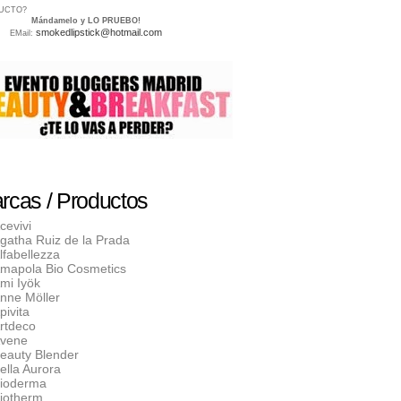
UCTO?
Mándamelo y LO PRUEBO!
smokedlipstick@hotmail.com
EMail:
rcas / Productos
cevivi
gatha Ruiz de la Prada
lfabellezza
mapola Bio Cosmetics
mi Iyök
nne Möller
pivita
rtdeco
vene
eauty Blender
ella Aurora
ioderma
iotherm