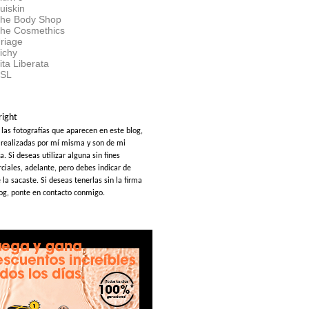
uiskin
he Body Shop
he Cosmethics
riage
ichy
ita Liberata
SL
right
 las fotografías que aparecen en este blog,
 realizadas por mí misma y son de mi
a. Si deseas utilizar alguna sin fines
ciales, adelante, pero debes indicar de
la sacaste. Si deseas tenerlas sin la firma
log, ponte en contacto conmigo.