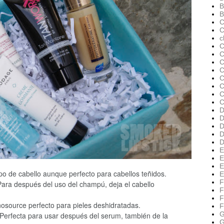
B
B
C
C
c
C
C
C
C
C
C
C
D
D
D
D
D
E
E
E
ipo de cabello aunque perfecto para cabellos teñidos.
E
F
ara después del uso del champú, deja el cabello
F
F
osource perfecto para pieles deshidratadas.
F
G
 Perfecta para usar después del serum, también de la
G