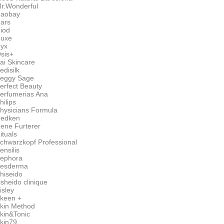
r.Wonderful
aobay
ars
iod
uxe
yx
sis+
ai Skincare
edisilk
eggy Sage
erfect Beauty
erfumerias Ana
hilips
hysicians Formula
edken
ene Furterer
ituals
chwarzkopf Professional
ensilis
ephora
esderma
hiseido
isheido clinique
isley
keen +
kin Method
kin&Tonic
kin79