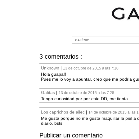
GALÉNIC
3 comentarios :
Unknown
|
13 de octubre de 2015 a las 7:10
Hola guapa!!
Pues me lo voy a apuntar, creo que me podria gus
Gafitas
|
13 de octubre de 2015 a las 7:28
Tengo curiosidad por por esta DD, me tienta..
Los caprichos de ailec
|
14 de octubre de 2015 a las 
Me gusta porque no me gusta maquillar la piel a 
diario. bsts
Publicar un comentario