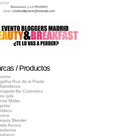
UCTO?
Mándamelo y LO PRUEBO!
smokedlipstick@hotmail.com
EMail:
rcas / Productos
cevivi
gatha Ruiz de la Prada
lfabellezza
mapola Bio Cosmetics
mi Iyök
nne Möller
pivita
rtdeco
vene
eauty Blender
ella Aurora
ioderma
iotherm