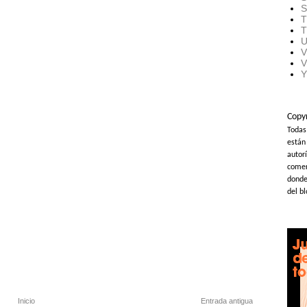
S
T
T
U
V
V
Y
Copy
Todas
están
autorí
comer
donde 
del b
Inicio
Entrada antigua