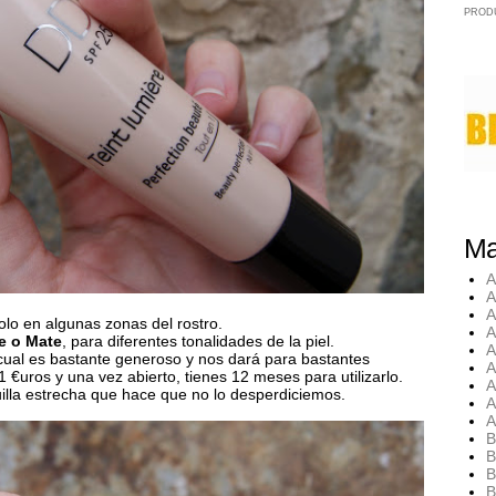
PROD
Ma
A
A
A
olo en algunas zonas del rostro.
A
e o Mate
, para diferentes tonalidades de la piel.
A
cual es bastante generoso y nos dará para bastantes
A
 €uros y una vez abierto, tienes 12 meses para utilizarlo.
A
uilla estrecha que hace que no lo desperdiciemos.
A
A
B
B
B
B