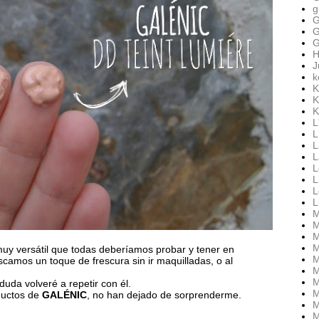
g
G
G
G
H
J
k
K
K
K
L
L
L
L
L
L
L
L
M
M
M
M
muy versátil que todas deberíamos probar y tener en
M
camos un toque de frescura sin ir maquilladas, o al
M
M
uda volveré a repetir con él.
M
ductos de
GALÉNIC
, no han dejado de sorprenderme.
M
M