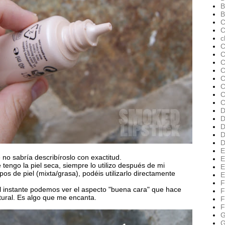
B
B
C
C
c
C
C
C
C
C
C
C
D
D
D
D
D
E
 no sabría describíroslo con exactitud.
E
e tengo la piel seca, siempre lo utilizo después de mi
E
os de piel (mixta/grasa), podéis utilizarlo directamente
E
F
al instante podemos ver el aspecto "buena cara" que hace
F
atural. Es algo que me encanta.
F
F
G
G