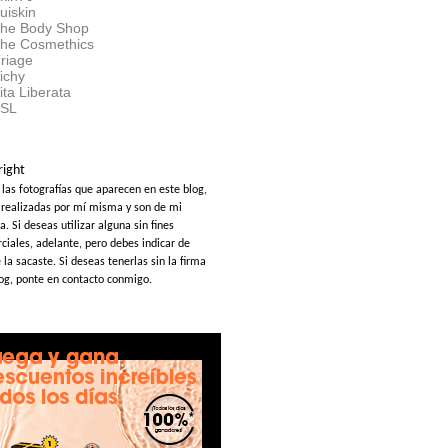
uiskin
he Body Shop
he Cosmethics
riage
ichy
ita Liberata
SL
right
 las fotografías que aparecen en este blog,
 realizadas por mí misma y son de mi
a. Si deseas utilizar alguna sin fines
ciales, adelante, pero debes indicar de
la sacaste. Si deseas tenerlas sin la firma
log, ponte en contacto conmigo.