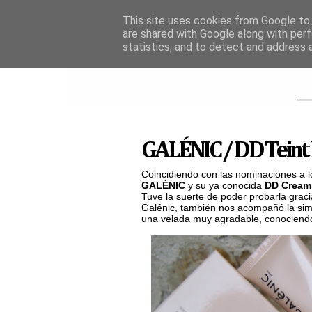
This site uses cookies from Google to d
are shared with Google along with perf
statistics, and to detect and address 
GALÉNIC / DD Teint
Coincidiendo con las nominaciones a l
GALÉNIC
y su ya conocida
DD Cream 
Tuve la suerte de poder probarla gracia
Galénic, también nos acompañó la si
una velada muy agradable, conociend