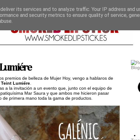
eliver its services and to analyze traffic. Your IP address and 
ormance and security metrics to ensure quality of service, gen
abuse.
 Lumiére
os premios de belleza de Mujer Hoy, vengo a hablaros de
Teint Lumiére
.
s a la invitación a un evento que, junto con el equipo de
mpatiquísima Mar Saura y que ambos me hicieron pasar
o de primera mano toda la gama de productos.