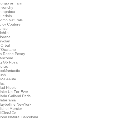
iorgio armani
ivenchy
uapabox
uerlain
omo Naturals
uicy Couture
enzo
iehl's
lorane
ryolan
'Oréal
´Occitane
a Roche Posay
ancome
g G5 Rosa
ierac
ookfantastic
ush
2·Beauté
ac
ad Hippie
ake Up For Ever
aria Galland Paris
atarrania
aybelline NewYork
ichel Mercier
iCleo&Co
ood Natural Barcelona