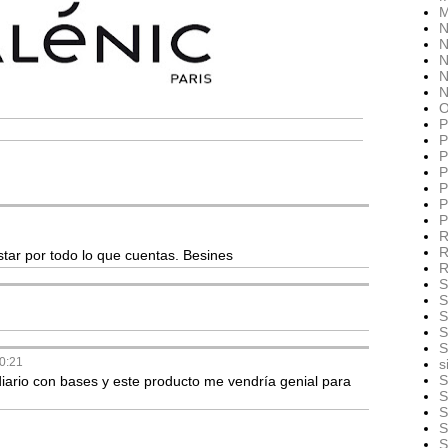
M
N
N
N
N
N
O
P
P
P
P
P
P
P
R
R
tar por todo lo que cuentas. Besines
R
S
S
S
S
S
10:21
s
S
diario con bases y este producto me vendría genial para
S
S
S
S