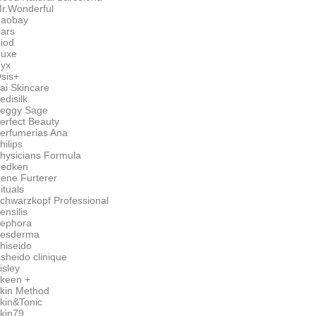
r.Wonderful
aobay
ars
iod
uxe
yx
sis+
ai Skincare
edisilk
eggy Sage
erfect Beauty
erfumerias Ana
hilips
hysicians Formula
edken
ene Furterer
ituals
chwarzkopf Professional
ensilis
ephora
esderma
hiseido
isheido clinique
isley
keen +
kin Method
kin&Tonic
kin79