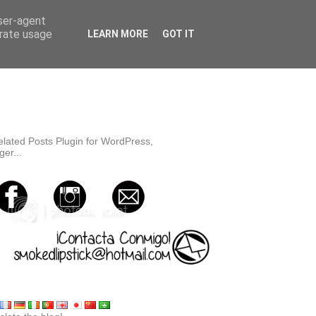
user-agent
erate usage
LEARN MORE
GOT IT