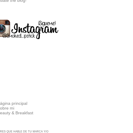
slate the blog!
ágina principal
obre mi
eauty & Breakfast
RES QUE HABLE DE TU MARCA Y/O