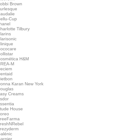
obbi Brown
urlesque
audalie
ellu-Cup
hanel
harlotte Tilbury
larins
larisonic
linique
ococare
ollistar
osmética H&M
CREA-M
eciem
entaid
ietbon
onna Karan New York
ouglas
asy Creams
sdor
ssentia
tude House
oreo
reeFarma
reshNRebel
rezyderm
alénic
arnier