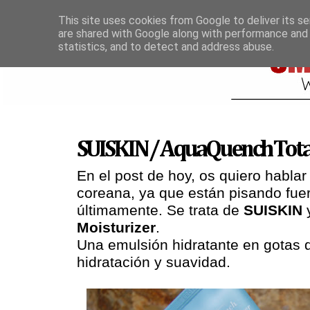
This site uses cookies from Google to deliver its se
are shared with Google along with performance and 
statistics, and to detect and address abuse.
SUISKIN / AquaQuench Total
En el post de hoy, os quiero habla
coreana, ya que están pisando fuer
últimamente. Se trata de
SUISKIN
Moisturizer
.
Una emulsión hidratante en gotas 
hidratación y suavidad.