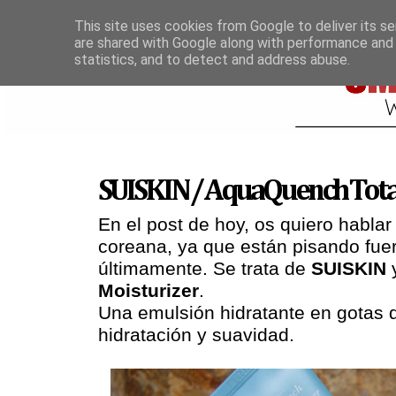
This site uses cookies from Google to deliver its se
are shared with Google along with performance and 
statistics, and to detect and address abuse.
SUISKIN / AquaQuench Total
En el post de hoy, os quiero habla
coreana, ya que están pisando fuer
últimamente. Se trata de
SUISKIN
Moisturizer
.
Una emulsión hidratante en gotas 
hidratación y suavidad.