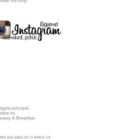
slate the blog!
ágina principal
obre mi
eauty & Breakfast
RES QUE HABLE DE TU MARCA Y/O