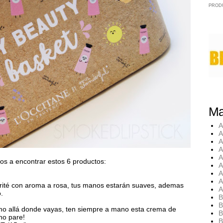
PROD
Ma
A
A
A
A
A
os a encontrar estos 6 productos:
A
A
A
rité con aroma a rosa, tus manos estarán suaves, ademas
A
.
B
B
tmo allá donde vayas, ten siempre a mano esta crema de
B
 no pare!
B