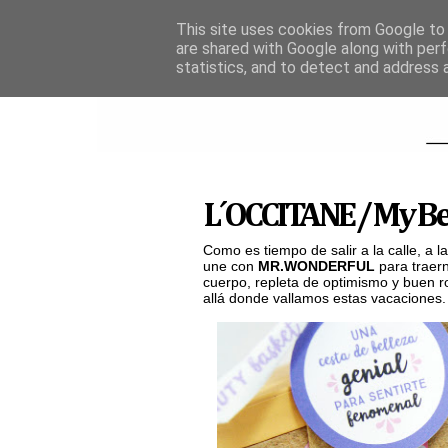
This site uses cookies from Google to d
are shared with Google along with perf
statistics, and to detect and address 
L´OCCITANE / My Be
Como es tiempo de salir a la calle, a 
une con
MR.WONDERFUL
para traern
cuerpo, repleta de optimismo y buen ro
allá donde vallamos estas vacaciones.