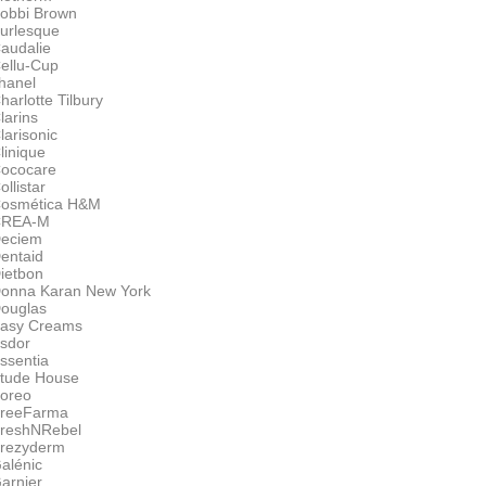
obbi Brown
urlesque
audalie
ellu-Cup
hanel
harlotte Tilbury
larins
larisonic
linique
ococare
ollistar
osmética H&M
CREA-M
eciem
entaid
ietbon
onna Karan New York
ouglas
asy Creams
sdor
ssentia
tude House
oreo
reeFarma
reshNRebel
rezyderm
alénic
arnier