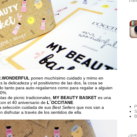
Tran
.WONDERFUL
ponen muchísimo cuidado y mimo en
 la delicadeza y el positivismo de las dos, la cosa se
ndo tanto para auto-regalarnos como para regalar a alguien
00%.
tas de picnic tradicionales,
MY BEAUTY BASKET
es una
 con el 40 aniversario de
L´OCCITANE
.
P
a selección cuidada de sus
Best Sellers
que nos van a
S
 disfrutar a través de los sentidos de ella.
B
¿QUIE