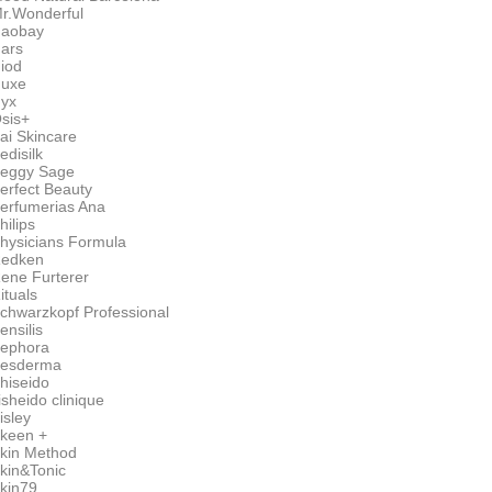
r.Wonderful
aobay
ars
iod
uxe
yx
sis+
ai Skincare
edisilk
eggy Sage
erfect Beauty
erfumerias Ana
hilips
hysicians Formula
edken
ene Furterer
ituals
chwarzkopf Professional
ensilis
ephora
esderma
hiseido
isheido clinique
isley
keen +
kin Method
kin&Tonic
kin79