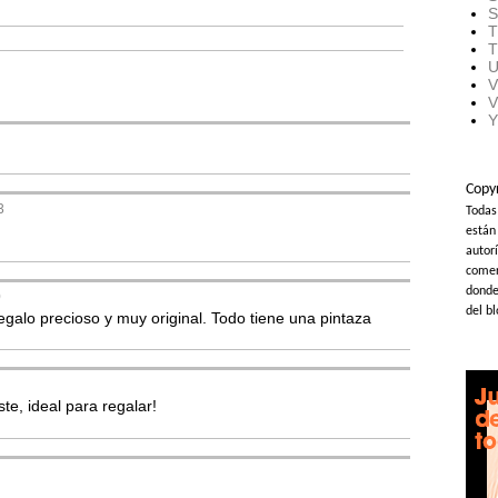
S
T
T
U
V
V
Y
Copy
3
Todas
están
autorí
comer
donde 
0
del b
egalo precioso y muy original. Todo tiene una pintaza
te, ideal para regalar!