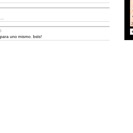
...
5
 para uno mismo. bsts!