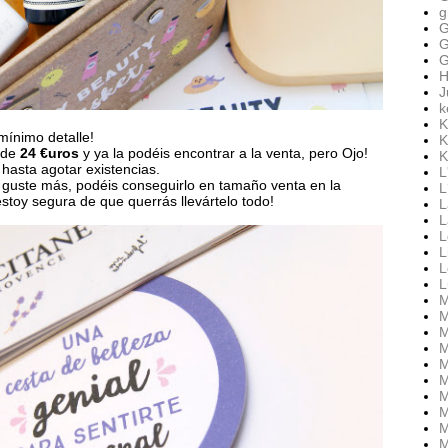
g
G
G
G
H
J
k
K
mínimo detalle!
K
 de
24 €uros
y ya la podéis encontrar a la venta, pero Ojo!
K
á hasta agotar existencias.
L
 guste más, podéis conseguirlo en tamaño venta en la
L
stoy segura de que querrás llevártelo todo!
L
L
L
L
L
L
M
M
M
M
M
M
M
M
M
M