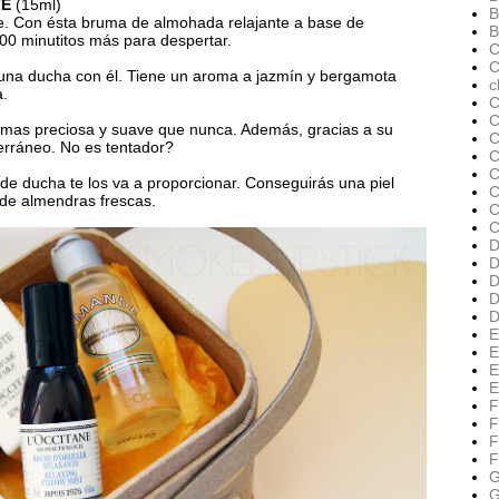
TE
(15ml)
B
e. Con ésta bruma de almohada relajante a base de
B
000 minutitos más para despertar.
C
C
 una ducha con él. Tiene un aroma a jazmín y bergamota
c
a.
C
C
rá mas preciosa y suave que nunca. Además, gracias a su
C
erráneo. No es tentador?
C
C
de ducha te los va a proporcionar. Conseguirás una piel
C
de almendras frescas.
C
D
D
D
D
D
E
E
E
E
F
F
F
F
G
G