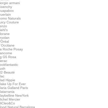
iorgio armani
ivenchy
uapabox
uerlain
omo Naturals
uicy Couture
enzo
iehl's
lorane
ryolan
'Oréal
´Occitane
a Roche Posay
ancome
g G5 Rosa
ierac
ookfantastic
ush
2·Beauté
ac
ad Hippie
ake Up For Ever
aria Galland Paris
atarrania
aybelline NewYork
ichel Mercier
iCleo&Co
ood Natural Barcelona