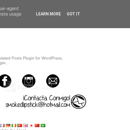
user-agent
erate usage
LEARN MORE
GOT IT