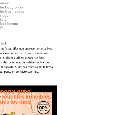
uiskin
he Body Shop
he Cosmethics
riage
ichy
ita Liberata
SL
right
 las fotografías que aparecen en este blog,
 realizadas por mí misma y son de mi
a. Si deseas utilizar alguna sin fines
ciales, adelante, pero debes indicar de
la sacaste. Si deseas tenerlas sin la firma
log, ponte en contacto conmigo.