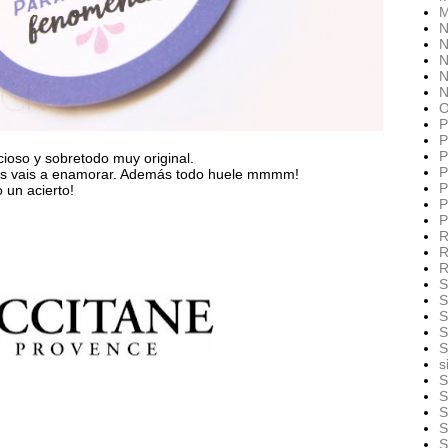
M
N
N
N
N
N
O
P
P
P
cioso y sobretodo muy original.
P
os vais a enamorar. Además todo huele mmmm!
P
 un acierto!
P
P
R
R
R
S
S
S
S
S
s
S
S
S
S
S