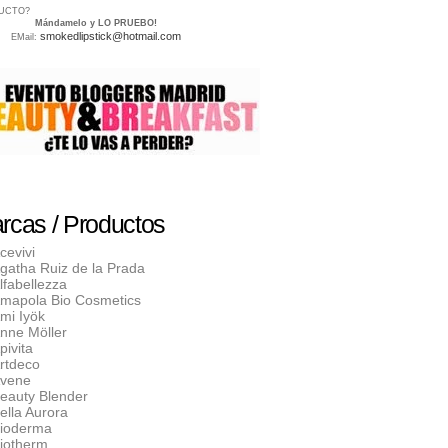
UCTO?
Mándamelo y LO PRUEBO!
smokedlipstick@hotmail.com
EMail:
rcas / Productos
cevivi
gatha Ruiz de la Prada
lfabellezza
mapola Bio Cosmetics
mi Iyök
nne Möller
pivita
rtdeco
vene
eauty Blender
ella Aurora
ioderma
iotherm