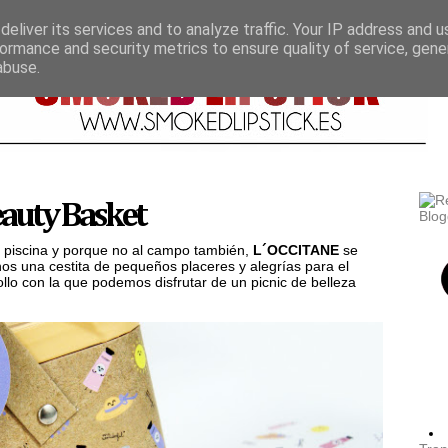
eliver its services and to analyze traffic. Your IP address and 
ormance and security metrics to ensure quality of service, gen
abuse.
auty Basket
la piscina y porque no al campo también,
L´OCCITANE
se
os una cestita de pequeños placeres y alegrías para el
llo con la que podemos disfrutar de un picnic de belleza