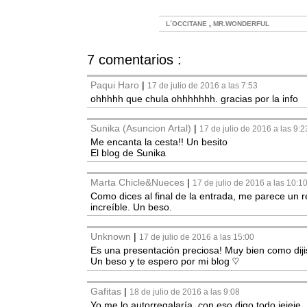
L´OCCITANE
,
MR.WONDERFUL
7 comentarios :
Paqui Haro
|
17 de julio de 2016 a las 7:53
ohhhhh que chula ohhhhhhh. gracias por la info
Sunika (Asuncion Artal)
|
17 de julio de 2016 a las 9:2
Me encanta la cesta!! Un besito
El blog de Sunika
Marta Chicle&Nueces
|
17 de julio de 2016 a las 10:1
Como dices al final de la entrada, me parece un r
increíble. Un beso.
Unknown
|
17 de julio de 2016 a las 15:00
Es una presentación preciosa! Muy bien como dijis
Un beso y te espero por mi blog ♡
Gafitas
|
18 de julio de 2016 a las 9:08
Yo me lo autorregalaría, con eso digo todo jejeje